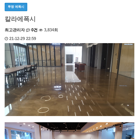
투명 에폭시
칼라에폭시
작
댓
조
최고관리자
0건
3,834회
성
작
글
회
21-12-29 22:59
자
성
일