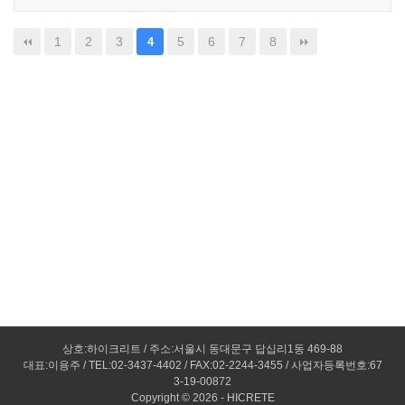
1
2
3
5
6
7
8
4
상호:하이크리트 / 주소:서울시 동대문구 답십리1동 469-88
대표:이용주 / TEL:02-3437-4402 / FAX:02-2244-3455 / 사업자등록번호:67
3-19-00872
Copyright © 2026 -
HICRETE